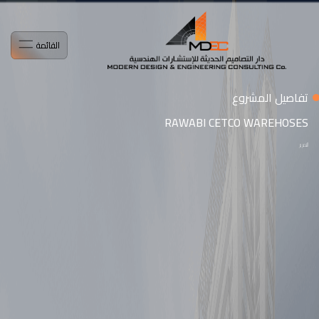
القائمة
تفاصيل المشروع
RAWABI CETCO WAREHOSES
التمرير