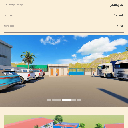
نطاق العمل
Full Design Package
المساحة
1950 M2
الحالة
Completed