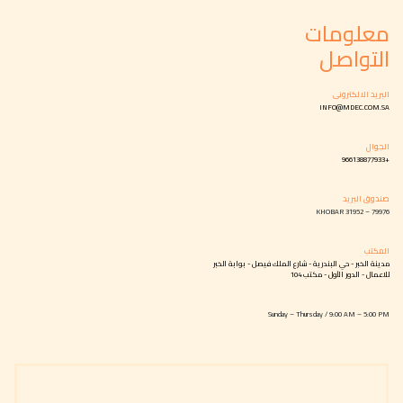
معلومات
التواصل
البريد الالكترونى
INFO@MDEC.COM.SA
الجوال
+966138877933
صندوق البريد
79976 – KHOBAR 31952
المكتب
مدينة الخبر - حي البندرية - شارع الملك فيصل - بوابة الخبر
للاعمال - الدور الأول - مكتب 104
Sunday – Thursday / 9:00 AM – 5:00 PM