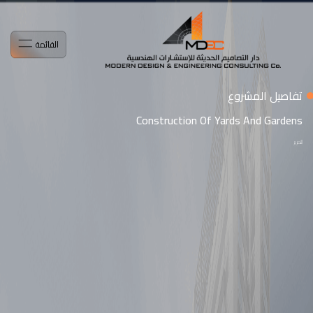
القائمة
تفاصيل المشروع
Construction Of Yards And Gardens
التمرير