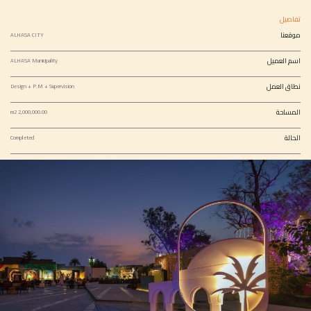
تفاصيل
موقعنا
ALHASA CITY
اسم العميل
ALHASA Municipality
نطاق العمل
Design + P.M + Supervision
المساحة
2,000,000.00 m2
الحالة
Completed