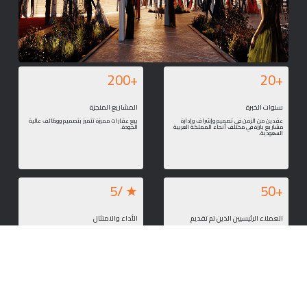
+200
+20
سنوات الخبرة
المشاريع المنجزة
عقدين من الزمن في تصميم وإشراف وإدارة
بيع عقارات مميزة تتميز بتصميم ووظائف عالية
مشاريع بارزة في مختلف أنحاء المملكة العربية
الجودة.
السعودية.
★ /5
+50
العملاء الرئيسيين الذين تم تقديم
الأداء والامتثال
الخدمة لهم
معترف بها لتقديم الجودة العالية، والالتزام
بالكود، والموثوقية في كل مرحلة.
تضع الهيئات الحكومية والمطورون من القطاع
الخاص والشركاء الدوليون ثقتهم في شركة
MDEC فيما يتعلق برؤاهم.